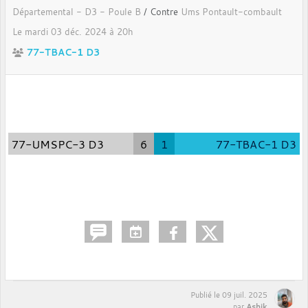
Départemental - D3 - Poule B
/ Contre
Ums Pontault-combault
Le
mardi
03
déc.
2024
à 20h
77-TBAC-1 D3
77-UMSPC-3 D3
6
1
77-TBAC-1 D3
Publié le
09 juil. 2025
Ashik
par