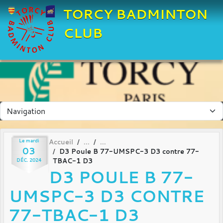
Panneau de gestion des cookies
TORCY BADMINTON
CLUB
Le
mardi
Accueil
03
D3 Poule B 77-UMSPC-3 D3 contre 77-
TBAC-1 D3
DÉC.
2024
D3 POULE B 77-
UMSPC-3 D3 CONTRE
77-TBAC-1 D3