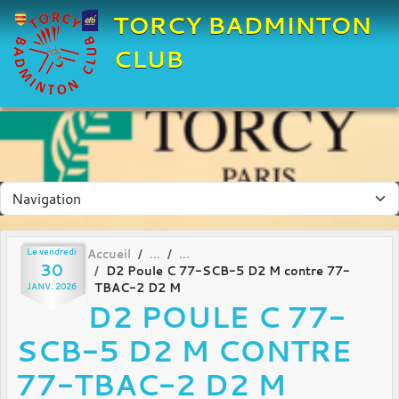
Panneau de gestion des cookies
TORCY BADMINTON
CLUB
Le
vendredi
Accueil
30
D2 Poule C 77-SCB-5 D2 M contre 77-
TBAC-2 D2 M
JANV.
2026
D2 POULE C 77-
SCB-5 D2 M CONTRE
77-TBAC-2 D2 M