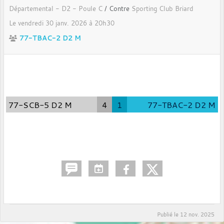
Départemental - D2 - Poule C
/ Contre
Sporting Club Briard
Le
vendredi
30
janv.
2026
à 20h30
77-TBAC-2 D2 M
77-SCB-5 D2 M
4
1
77-TBAC-2 D2 M
Publié le
12 nov. 2025