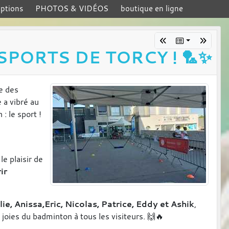
iptions
PHOTOS & VIDÉOS
boutique en ligne
PORTS DE TORCY ! 🏸✨
e des
 a vibré au
: le sport !
e plaisir de
ir
lie, Anissa,Eric, Nicolas, Patrice, Eddy et Ashik
,
 joies du badminton à tous les visiteurs. 🙌🔥