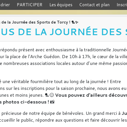
drier
PARTICIPER
Les équipes
Contact et plan
Inscr
de la Journée des Sports de Torcy ! 🏸✨
US DE LA JOURNÉE DES S
répondu présent avec enthousiasme à la traditionnelle Journé
ur la place de l'Arche Guédon. De 10h à 17h, le cœur de la ville
de nombreuses associations locales autour d’une même passion 
é une véritable fourmilière tout au long de la journée ! Entre
 sur les inscriptions pour la saison prochaine, nous avons eu l
eunes et moins jeunes. 🏸😊
Vous pouvez d'ailleurs découvr
s photos ci-dessous !
📸
ion précieuse de notre équipe de bénévoles. Un grand merci à
Ju
eillir le public, répondre aux questions et faire découvrir les